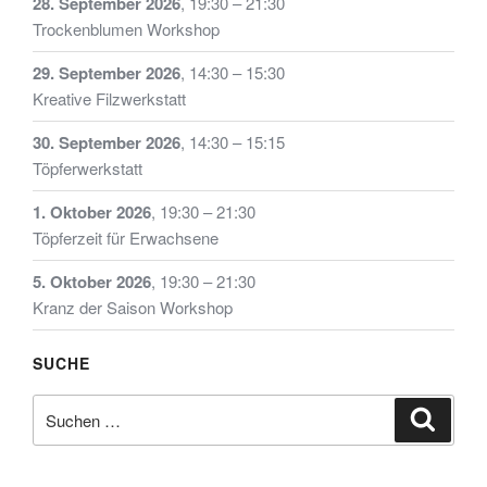
28. September 2026
,
19:30
–
21:30
gewählt
Trockenblumen Workshop
werden
29. September 2026
,
14:30
–
15:30
Kreative Filzwerkstatt
30. September 2026
,
14:30
–
15:15
Töpferwerkstatt
1. Oktober 2026
,
19:30
–
21:30
Töpferzeit für Erwachsene
5. Oktober 2026
,
19:30
–
21:30
Kranz der Saison Workshop
SUCHE
Suche
Suche
nach: