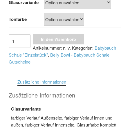
Glasurvariante
€145,00
Tonfarbe
Gutschein
In den Warenkorb
für
Artikelnummer:
n. v.
Kategorien:
Babybauch
eine
Schale "Einzelstück"
,
Belly Bowl - Babybauch Schale
,
Belly
Gutscheine
Bowl
-
Babybauch
Zusätzliche Informationen
Schale
"Einzelstück"
Zusätzliche Informationen
Menge
Glasurvariante
farbiger Verlauf Außenseite, farbiger Verlauf innen und
außen, farbiger Verlauf Innenseite, Glasurfarbe komplett,