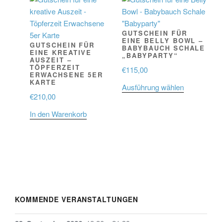
auf.
Die
Optionen
GUTSCHEIN FÜR
können
EINE BELLY BOWL –
GUTSCHEIN FÜR
BABYBAUCH SCHALE
auf
EINE KREATIVE
„BABYPARTY“
AUSZEIT –
der
TÖPFERZEIT
€
115,00
ERWACHSENE 5ER
Produktseit
KARTE
Dieses
Ausführung wählen
gewählt
€
210,00
Produkt
werden
weist
In den Warenkorb
mehrere
Varianten
auf.
Die
Optionen
können
auf
KOMMENDE VERANSTALTUNGEN
der
Produktseit