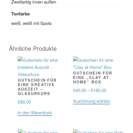
Zweifarbig innen außen
Tonfarbe
weiß, weiß mit Spots
Ähnliche Produkte
GUTSCHEIN FÜR
EINE „CLAY AT
GUTSCHEIN FÜR
HOME“ BOX
EINE KREATIVE
AUSZEIT –
Preisspanne:
€
45,00
–
€
180,00
GLASURKURS
€45,00
Dieses
Ausführung wählen
€
89,00
bis
Produkt
€180,00
In den Warenkorb
weist
mehrere
Varianten