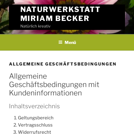
Skip
NATURWERKSTATT
to
MIRIAM BECKER
content
Natürlich kreativ
Menü
ALLGEMEINE GESCHÄFTSBEDINGUNGEN
Allgemeine
Geschäftsbedingungen mit
Kundeninformationen
Inhaltsverzeichnis
Geltungsbereich
Vertragsschluss
Widerrufsrecht