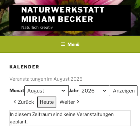
Skip
NATURWERKSTATT
to
MIRIAM BECKER
content
Natürlich kreativ
Menü
KALENDER
Veranstaltungen im August 2026
Monat
Jahr
Zurück
Heute
Weiter
In diesem Zeitraum sind keine Veranstaltungen
geplant.