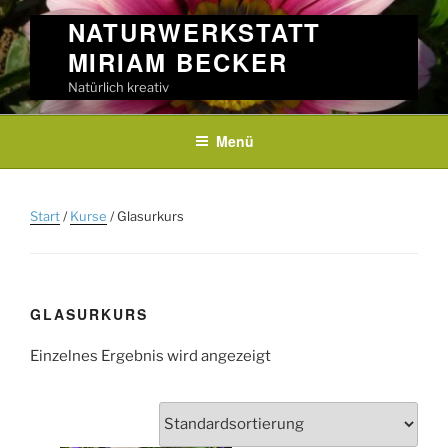
Skip
NATURWERKSTATT
to
MIRIAM BECKER
content
Natürlich kreativ
Menü
Start
/
Kurse
/ Glasurkurs
GLASURKURS
Einzelnes Ergebnis wird angezeigt