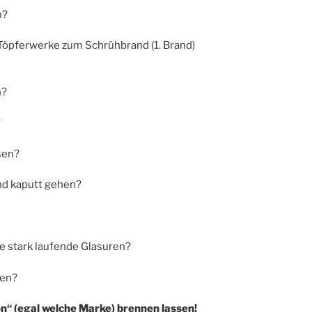
n?
Töpferwerke zum Schrühbrand (1. Brand)
n?
?
sen?
nd kaputt gehen?
e stark laufende Glasuren?
ren?
on“ (egal welche Marke) brennen lassen!