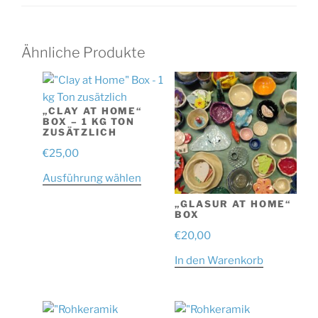
Ähnliche Produkte
„CLAY AT HOME“
BOX – 1 KG TON
ZUSÄTZLICH
€
25,00
Dieses
Ausführung wählen
Produkt
„GLASUR AT HOME“
weist
BOX
mehrere
€
20,00
Varianten
In den Warenkorb
auf.
Die
Optionen
können