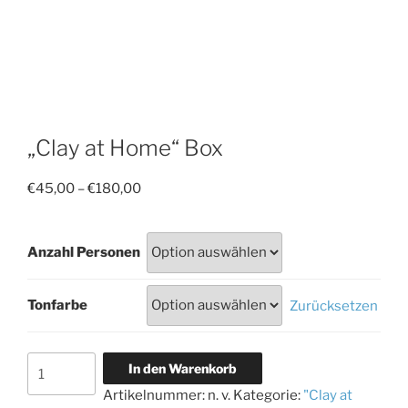
„Clay at Home“ Box
Preisspanne:
€
45,00
–
€
180,00
€45,00
bis
Anzahl Personen
€180,00
Tonfarbe
Zurücksetzen
"Clay
In den Warenkorb
at
Artikelnummer:
n. v.
Kategorie:
"Clay at
Home"