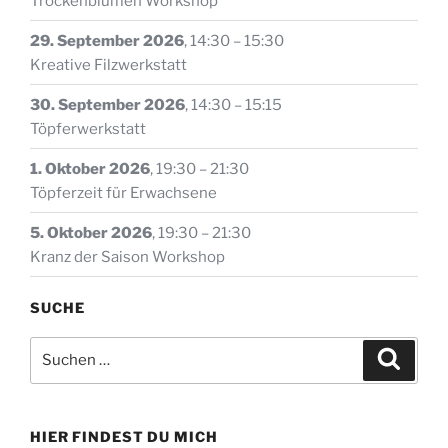
Trockenblumen Workshop
werden
Produkts
29. September 2026
,
14:30
–
15:30
gewählt
Kreative Filzwerkstatt
werden
30. September 2026
,
14:30
–
15:15
Töpferwerkstatt
1. Oktober 2026
,
19:30
–
21:30
Töpferzeit für Erwachsene
5. Oktober 2026
,
19:30
–
21:30
Kranz der Saison Workshop
SUCHE
Suche
Suche
nach:
HIER FINDEST DU MICH