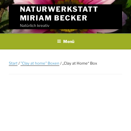
Skip
NATURWERKSTATT
to
MIRIAM BECKER
content
Natürlich kreativ
Menü
Start
/
"Clay at home" Boxen
/ „Clay at Home“ Box