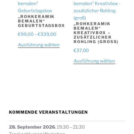
auf
der
„ROHKERAMIK
Produktseite
BEMALEN“
„ROHKERAMIK
GEBURTSTAGSBOX
gewählt
BEMALEN“
KREATIVBOX –
Preisspanne:
werden
€
99,00
–
€
339,00
ZUSÄTZLICHER
€99,00
ROHLING (GROSS)
Dieses
Ausführung wählen
bis
€
37,00
Produkt
€339,00
weist
Dieses
Ausführung wählen
mehrere
Produkt
Varianten
weist
auf.
mehrere
Die
Variante
Optionen
auf.
können
Die
auf
Optione
KOMMENDE VERANSTALTUNGEN
der
können
Produktseite
auf
28. September 2026
,
19:30
–
21:30
gewählt
der