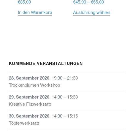
Preisspanne:
€
85,00
€
45,00
–
€
65,00
der
€45,00
Produktseite
Dieses
In den Warenkorb
Ausführung wählen
bis
gewählt
Produkt
€65,00
werden
weist
mehrere
Varianten
auf.
Die
Optionen
KOMMENDE VERANSTALTUNGEN
können
auf
28. September 2026
,
19:30
–
21:30
der
Trockenblumen Workshop
Produktseit
29. September 2026
,
14:30
–
15:30
gewählt
Kreative Filzwerkstatt
werden
30. September 2026
,
14:30
–
15:15
Töpferwerkstatt