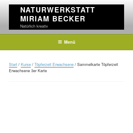
Skip
NATURWERKSTATT
to
MIRIAM BECKER
content
Natürlich kreativ
Menü
Start
/
Kurse
/
Töpferzeit Erwachsene
/ Sammelkarte Töpferzeit
Erwachsene 3er Karte