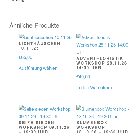
Ähnliche Produkte
LICHTHÄUSCHEN
10.11.25
€
65,00
ADVENTFLORISTIK
WORKSHOP 28.11.26
Dieses
Ausführung wählen
14:00 UHR
Produkt
€
49,00
weist
In den Warenkorb
mehrere
Varianten
auf.
Die
Optionen
SEIFE SIEDEN
BLUMENBOX
können
WORKSHOP 09.11.26
WORKSHOP –
– 19:30 UHR
12.10.26 – 19:30 UHR
auf