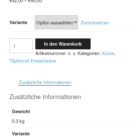
€
42,00
–
€
45,00
€42,00
bis
Variante
€45,00
Zurücksetzen
Töpferzeit
In den Warenkorb
-
Artikelnummer:
n. v.
Kategorien:
Kurse
,
10.12.26
Töpferzeit Erwachsene
um
19:30
Uhr
Zusätzliche Informationen
Menge
Zusätzliche Informationen
Gewicht
0,3 kg
Variante