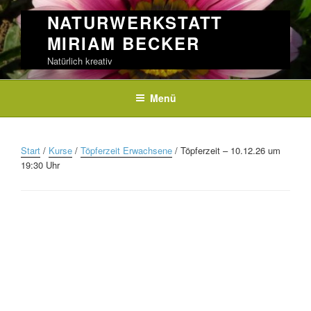
Skip
NATURWERKSTATT
to
MIRIAM BECKER
content
Natürlich kreativ
Menü
Start
/
Kurse
/
Töpferzeit Erwachsene
/ Töpferzeit – 10.12.26 um
19:30 Uhr