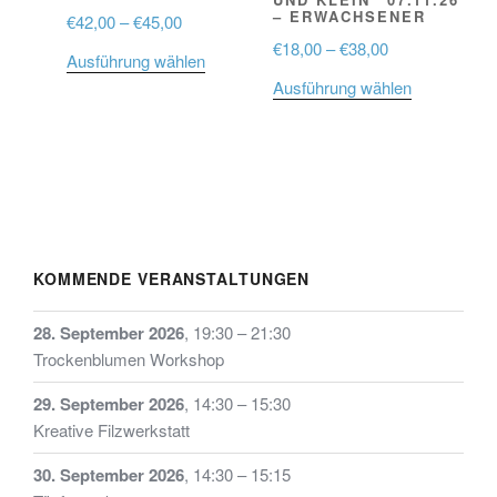
ERWACHSENER
Preisspanne:
€
42,00
–
€
45,00
€42,00
Preisspanne:
€
18,00
–
€
38,00
Dieses
Ausführung wählen
bis
€18,00
Produkt
Dieses
Ausführung wählen
€45,00
bis
weist
Produkt
€38,00
mehrere
weist
Varianten
mehrere
auf.
Varianten
Die
auf.
Optionen
Die
können
Optionen
KOMMENDE VERANSTALTUNGEN
auf
können
der
auf
28. September 2026
,
19:30
–
21:30
Produktseite
der
Trockenblumen Workshop
gewählt
Produktseit
29. September 2026
,
14:30
–
15:30
werden
gewählt
Kreative Filzwerkstatt
werden
30. September 2026
,
14:30
–
15:15