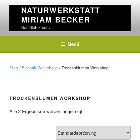
Skip
NATURWERKSTATT
to
MIRIAM BECKER
content
Natürlich kreativ
Menü
Start
/
Floristik Workshops
/ Trockenblumen Workshop
TROCKENBLUMEN WORKSHOP
Alle 2 Ergebnisse werden angezeigt