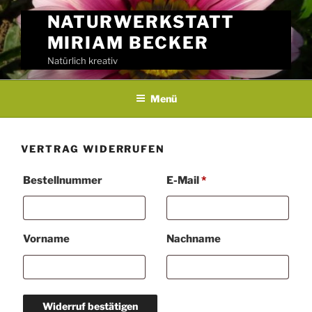
Skip
NATURWERKSTATT
to
MIRIAM BECKER
content
Natürlich kreativ
Menü
VERTRAG WIDERRUFEN
E
Bestellnummer
E-Mail
*
-
M
Vorname
Nachname
a
i
l
(
Widerruf bestätigen