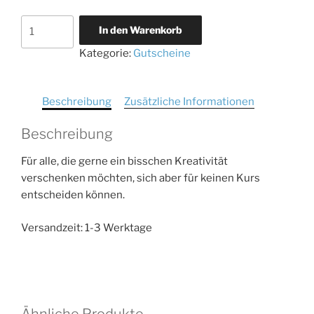
Gutschein
In den Warenkorb
für
Kategorie:
Gutscheine
eine
kreative
Auszeit
Beschreibung
Zusätzliche Informationen
Menge
Beschreibung
Für alle, die gerne ein bisschen Kreativität
verschenken möchten, sich aber für keinen Kurs
entscheiden können.
Versandzeit: 1-3 Werktage
Ähnliche Produkte