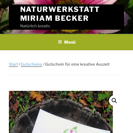
Skip
NATURWERKSTATT
to
MIRIAM BECKER
content
Natürlich kreativ
Menü
Start
/
Gutscheine
/ Gutschein für eine kreative Auszeit