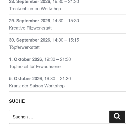
28. September 2026
,
19:30
–
21:30
gewählt
Trockenblumen Workshop
werden
29. September 2026
,
14:30
–
15:30
Kreative Filzwerkstatt
30. September 2026
,
14:30
–
15:15
Töpferwerkstatt
1. Oktober 2026
,
19:30
–
21:30
Töpferzeit für Erwachsene
5. Oktober 2026
,
19:30
–
21:30
Kranz der Saison Workshop
SUCHE
Suche
Suche
nach: