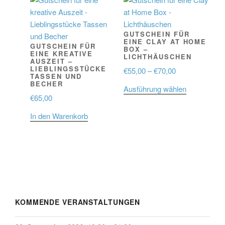
GUTSCHEIN FÜR
EINE CLAY AT HOME
GUTSCHEIN FÜR
BOX –
EINE KREATIVE
LICHTHÄUSCHEN
AUSZEIT –
LIEBLINGSSTÜCKE
Preisspanne:
€
55,00
–
€
70,00
TASSEN UND
€55,00
BECHER
Dieses
Ausführung wählen
bis
€
65,00
Produkt
€70,00
weist
In den Warenkorb
mehrere
Varianten
auf.
Die
Optionen
können
auf
KOMMENDE VERANSTALTUNGEN
der
Produktseit