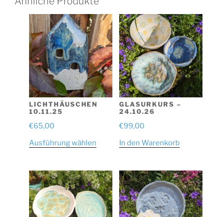
Ähnliche Produkte
LICHTHÄUSCHEN
GLASURKURS –
10.11.25
24.10.26
€
65,00
€
99,00
Dieses
Ausführung wählen
In den Warenkorb
Produkt
weist
mehrere
Varianten
auf.
Die