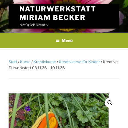
Skip
NATURWERKSTATT
to
MIRIAM BECKER
content
Natürlich kreativ
Menü
Start
/
Kurse
/
Kreativkurse
/
Kreativkurse für Kinder
/ Kreative
Filzwerkstatt 03.11.26 – 10.11.26