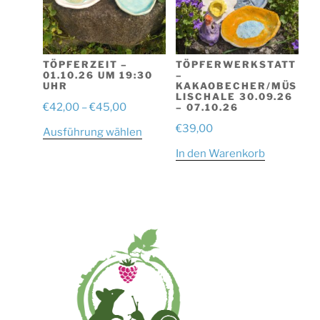
Optionen
können
auf
der
TÖPFERZEIT –
TÖPFERWERKSTATT
01.10.26 UM 19:30
–
Produktseite
UHR
KAKAOBECHER/MÜS
gewählt
LISCHALE 30.09.26
Preisspanne:
€
42,00
–
€
45,00
– 07.10.26
werden
€42,00
€
39,00
Dieses
Ausführung wählen
bis
Produkt
In den Warenkorb
€45,00
weist
mehrere
Varianten
auf.
Die
Optionen
können
auf
der
Produktseite