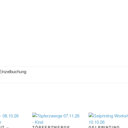
 Einzelbuchung
IT –
TÖPFERZWERGE
GELPRINTING