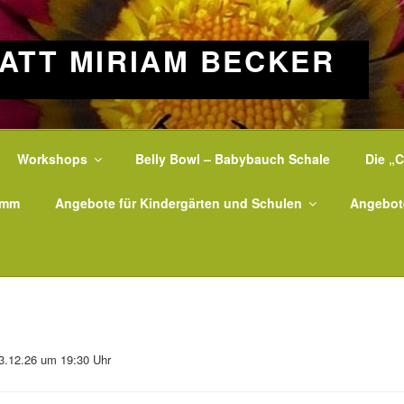
ATT MIRIAM BECKER
Workshops
Belly Bowl – Babybauch Schale
Die „C
amm
Angebote für Kindergärten und Schulen
Angebot
03.12.26 um 19:30 Uhr