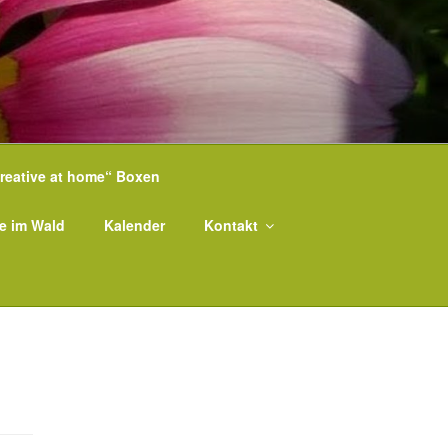
reative at home“ Boxen
e im Wald
Kalender
Kontakt