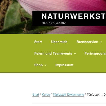
Skip
to
content
NATURWERKST
Natürlich kreativ
Start
Über mich
Brennservice
Feiern und Teamevents
Ferienprogr
Shop
Impressum
Start
/
Kurse
/
Töpferzeit Erwachsene
/ Töpferzeit – 