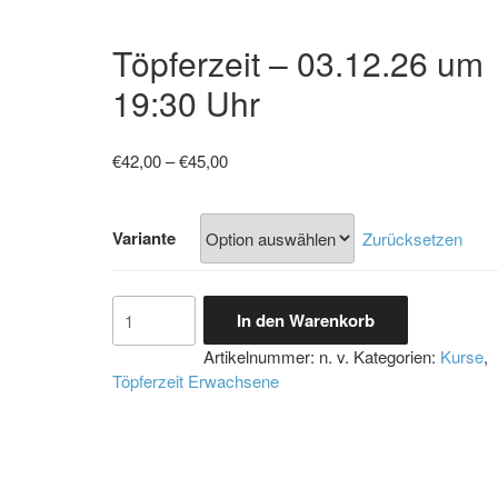
Töpferzeit – 03.12.26 um
19:30 Uhr
Preisspanne:
€
42,00
–
€
45,00
€42,00
bis
€45,00
Variante
Zurücksetzen
Töpferzeit
In den Warenkorb
-
03.12.26
Artikelnummer:
n. v.
Kategorien:
Kurse
,
um
Töpferzeit Erwachsene
19:30
Uhr
Menge