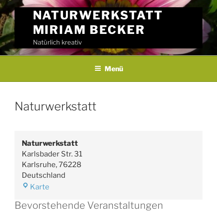
Skip
NATURWERKSTATT
to
MIRIAM BECKER
content
Natürlich kreativ
Menü
Naturwerkstatt
Naturwerkstatt
Karlsbader Str. 31
Karlsruhe
,
76228
Deutschland
Naturwerkstatt
Karte
Bevorstehende Veranstaltungen